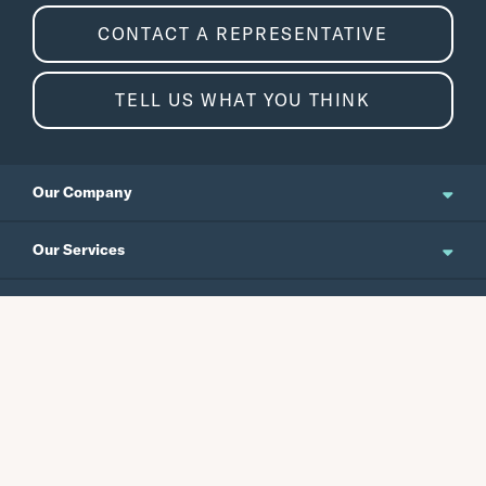
CONTACT A REPRESENTATIVE
TELL US WHAT YOU THINK
Our Company
About Us
Our Services
Updates and News
Personal Banking
Resources
Events
Business Banking
Japanese Site
Careers
Wealth Management
Routing No.
Swift Code
Schedule an Appointment
Forms / Disclosures
Investor Relations
121301578
CEPBUS77
Commercial Banking
Rates
CPB Foundation
Site Map